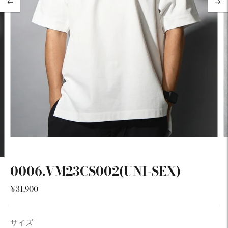
ル
の
次
の
ス
ラ
イ
ド
に
移
動
0006.VM23CS002(UNI-SEX)
¥31,900
サイズ