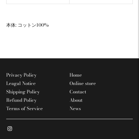
本体: コットン
100%
商
品
を
カ
ー
Privacy Policy
Home
ト
Leagal Notice
Online store
に
入
Shipping Policy
Contact
れ
Refund Policy
About
る
Terms of Service
News