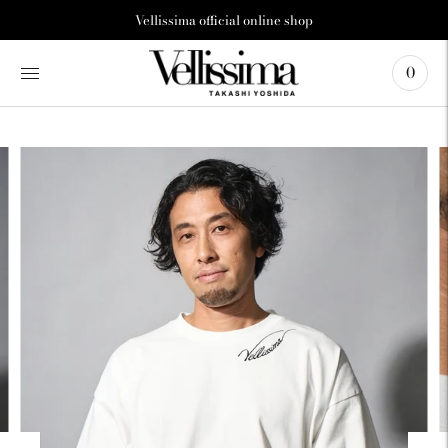
カ
Vellissima official online shop
ル
ー
0
セ
ル
の
前
の
ス
ラ
イ
ド
に
移
動
ポ
ー
ズ
カ
ル
ー
セ