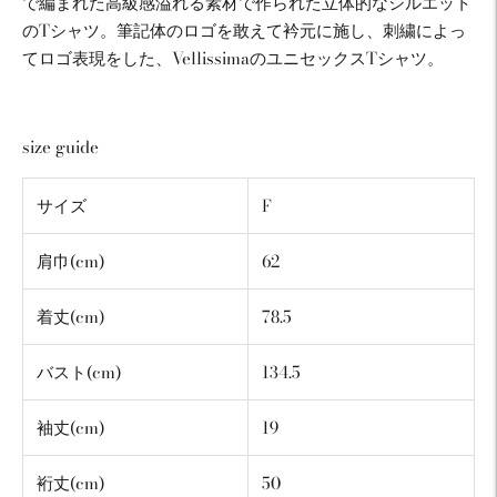
で編まれた高級感溢れる素材で作られた立体的なシルエット
のTシャツ。筆記体のロゴを敢えて衿元に施し、刺繍によっ
てロゴ表現をした、VellissimaのユニセックスTシャツ。
size guide
サイズ
F
肩巾(cm)
62
着丈(cm)
78.5
バスト(cm)
134.5
袖丈(cm)
19
裄丈(cm)
50