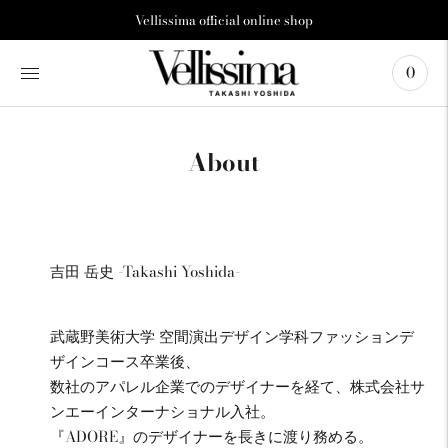
カ
Vellissima official online shop
ル
ー
0
セ
ル
の
前
の
About
ス
ラ
イ
ド
に
吉田 岳史
-Takashi Yoshida-
移
動
ポ
武蔵野美術大学 空間演出デザイン学科ファッションデ
ー
ズ
ザインコース卒業後、
カ
数社のアパレル企業でのデザイナーを経て、株式会社サ
ル
ンエーインターナショナル入社。
ー
『ADORE』のデザイナーを長きに渡り務める。
セ