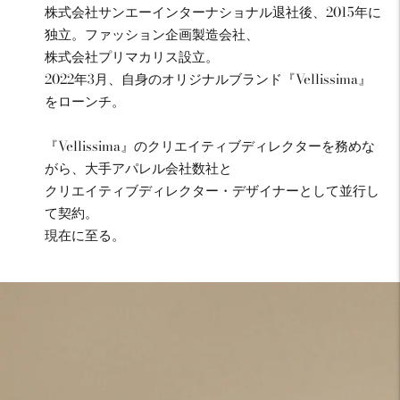
株式会社サンエーインターナショナル退社後、2015年に
ル
の
独立。ファッション企画製造会社、
次
株式会社プリマカリス設立。
の
2022年3月、自身のオリジナルブランド『Vellissima』
ス
をローンチ。
ラ
イ
ド
『Vellissima』のクリエイティブディレクターを務めな
に
がら、大手アパレル会社数社と
移
クリエイティブディレクター・デザイナーとして並行し
動
て契約。
現在に至る。